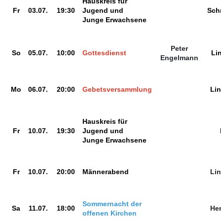
Hauskreis für
Fr
03.07.
19:30
Jugend und
Sch
Junge Erwachsene
Peter
So
05.07.
10:00
Gottesdienst
Li
Engelmann
Mo
06.07.
20:00
Gebetsversammlung
Li
Hauskreis für
Fr
10.07.
19:30
Jugend und
Junge Erwachsene
Fr
10.07.
20:00
Männerabend
Li
Sommernacht der
Sa
11.07.
18:00
He
offenen Kirchen