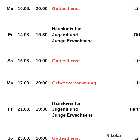
Mo
10.08.
20:00
Gottesdienst
Li
Hauskreis für
Fr
14.08.
19:30
Jugend und
Ot
Junge Erwachsene
So
16.08.
10:00
Gottesdienst
Li
Mo
17.08.
20:00
Gebetsversammlung
Li
Hauskreis für
Fr
21.08.
19:30
Jugend und
Har
Junge Erwachsene
Nikolai
So
23.08.
10:00
Gottesdienst
Li