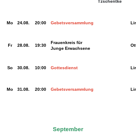
Tzschentke
Mo
24.08.
20:00
Gebetsversammlung
Li
Frauenkreis für
Fr
28.08.
19:30
Ot
Junge Erwachsene
So
30.08.
10:00
Gottesdienst
Li
Mo
31.08.
20:00
Gebetsversammlung
Li
September