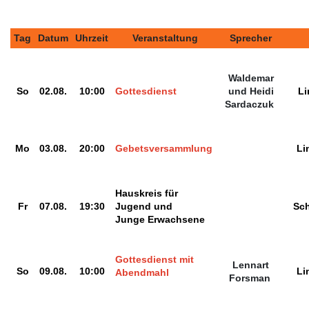
Tag
Datum
Uhrzeit
Veranstaltung
Sprecher
Waldemar
So
02.08.
10:00
Gottesdienst
und Heidi
Li
Sardaczuk
Mo
03.08.
20:00
Gebetsversammlung
Li
Hauskreis für
Fr
07.08.
19:30
Jugend und
Sch
Junge Erwachsene
Gottesdienst mit
Lennart
So
09.08.
10:00
Li
Abendmahl
Forsman