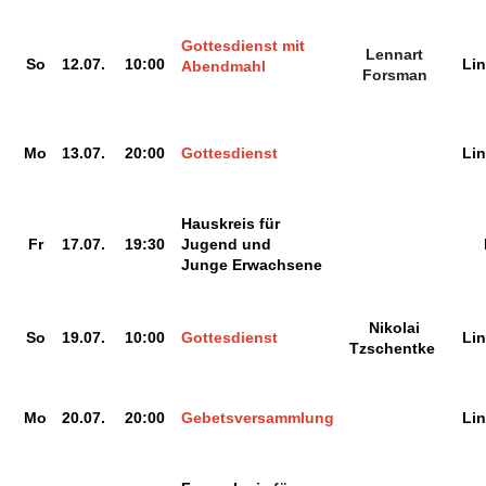
Gottesdienst mit
Lennart
So
12.07.
10:00
Li
Abendmahl
Forsman
Mo
13.07.
20:00
Gottesdienst
Li
Hauskreis für
Fr
17.07.
19:30
Jugend und
Junge Erwachsene
Nikolai
So
19.07.
10:00
Gottesdienst
Li
Tzschentke
Mo
20.07.
20:00
Gebetsversammlung
Li