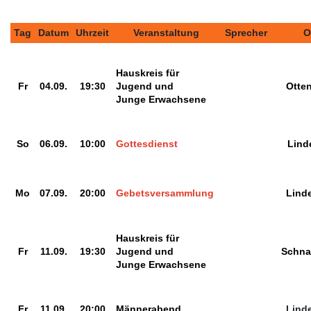
Tag
Datum
Uhrzeit
Veranstaltung
Sprecher
O
Hauskreis für
Fr
04.09.
19:30
Jugend und
Otte
Junge Erwachsene
So
06.09.
10:00
Gottesdienst
Lind
Mo
07.09.
20:00
Gebetsversammlung
Lind
Hauskreis für
Fr
11.09.
19:30
Jugend und
Schna
Junge Erwachsene
Fr
11.09.
20:00
Männerabend
Lind