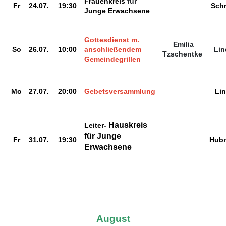
Frauenkreis
für
Fr
24.07.
19:30
Sch
Junge Erwachsene
Gottesdienst m.
Emilia
So
26.07.
10:00
anschließendem
Lin
Tzschentke
Gemeindegrillen
Mo
27.07.
20:00
Gebetsversammlung
Li
Hauskreis
Leiter-
für
Junge
Fr
31.07.
19:30
Hub
Erwachsene
August