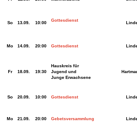
Gottesdienst
So
13.09.
10:00
Lind
Mo
14.09.
20:00
Gottesdienst
Lind
Hauskreis für
Fr
18.09.
19:30
Jugend und
Hartma
Junge Erwachsene
So
20.09.
10:00
Gottesdienst
Lind
Mo
21.09.
20:00
Gebetsversammlung
Lind